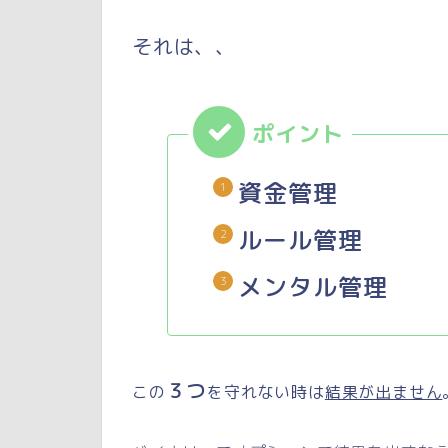
それは、、
資金管理
ルール管理
メンタル管理
３つ
この
を守れない時は
結果が出ません