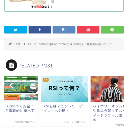
HOME
FX
binary option breakとは？評判は？徹底的に調べてみた！
RELATED POST
FX
FX
SIとは？エントリーポ
バイナリーオプションを
トレード200って安
ントも公開！！
やるなら知っておくべき
評判は？徹底的に調
マーチンゲール法！そ
みた！
の...
2020年1月13日
2019年9
2019年9月3日