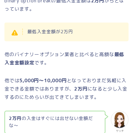
binary option breakの最低入金金額は
2万円
からとな
っています。
最低入金金額が2万円
他のバイナリーオプション業者と比べると高額な
最低
入金金額設定
です。
他では
5,000円〜10,000円
となっておりまだ気軽に入
金できる金額ではありますが、
2万円
になると少し入金
するのにためらいが出てきてしまいます。
2万円
の入金はすぐには出せない金額だ
な〜
サッチ