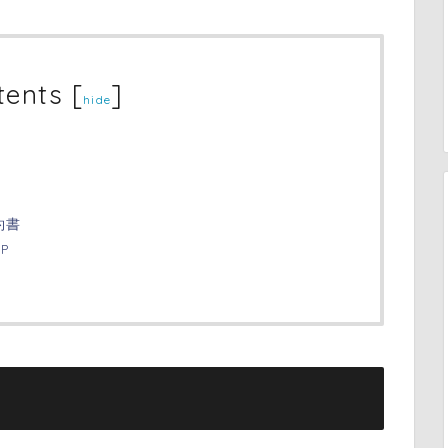
tents
[
]
hide
約書
P