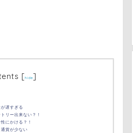
tents
[
]
hide
金が遅すぎる
ントリー出来ない？！
全性にかける？！
引通貨が少ない