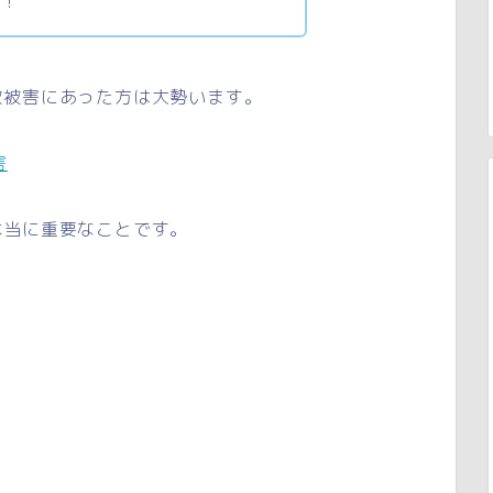
ね！
欺被害にあった方は大勢います。
害
本当に重要なことです。
。