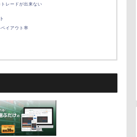
モトレードが出来ない
ト
いペイアウト率