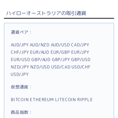
ハイローオーストラリアの取引通貨
通貨ペア：
AUD/JPY
AUD/NZD
AUD/USD
CAD/JPY
CHF/JPY
EUR/AUD
EUR/GBP EUR/JPY
EUR/USD GBP/AUD GBP/JPY GBP/USD
NZD/JPY NZD/USD USD/CAD USD/CHF
USD/JPY
仮想通貨：
BITCOIN ETHEREUM LITECOIN RIPPLE
商品指数：